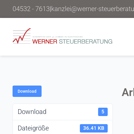
04532 - 7613
|
kanzlei@werner-steuerberat
Ar
Download
Download
5
Dateigröße
36.41 KB