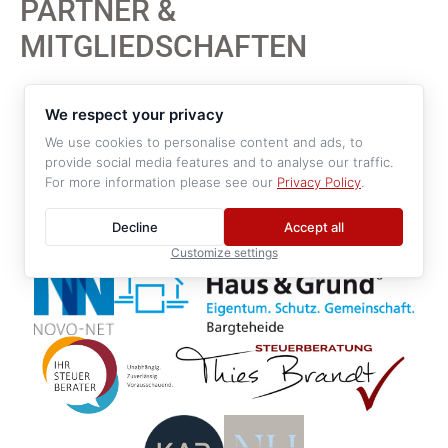
PARTNER &
MITGLIEDSCHAFTEN
We respect your privacy
We use cookies to personalise content and ads, to
provide social media features and to analyse our traffic.
For more information please see our
Privacy Policy
.
Decline
Accept all
Customize settings