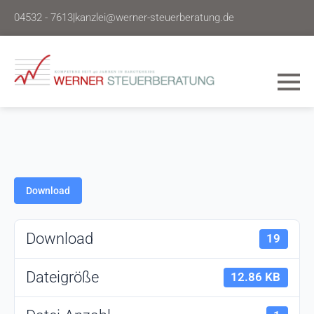
04532 - 7613
|
kanzlei@werner-steuerberatung.de
Download
Download
19
Dateigröße
12.86 KB