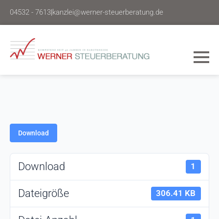
04532 - 7613
|
kanzlei@werner-steuerberatung.de
Download
Download
1
Dateigröße
306.41 KB