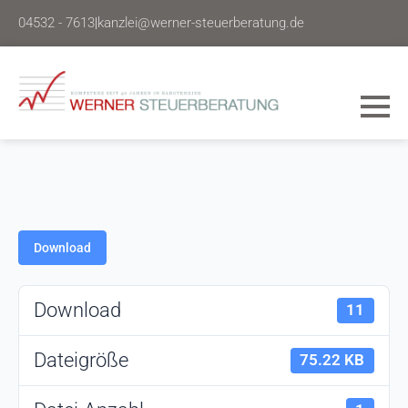
04532 - 7613
|
kanzlei@werner-steuerberatung.de
Download
Download
11
Dateigröße
75.22 KB