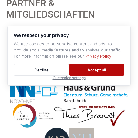
PARTNER &
MITGLIEDSCHAFTEN
We respect your privacy
We use cookies to personalise content and ads, to
provide social media features and to analyse our traffic.
For more information please see our
Privacy Policy
.
Decline
Accept all
Customize settings