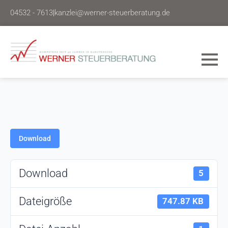
04532 - 7613
|
kanzlei@werner-steuerberatung.de
Download
Download
5
Dateigröße
747.87 KB