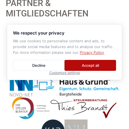
PARTNER &
MITGLIEDSCHAFTEN
We respect your privacy
We use cookies to personalise content and ads, to
provide social media features and to analyse our traffic.
For more information please see our
Privacy Policy
.
Decline
Accept all
Customize settings