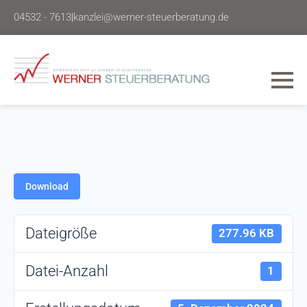
04532 - 7613
|
kanzlei@werner-steuerberatung.de
Download
Dateigröße
277.96 KB
Datei-Anzahl
1