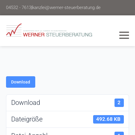
04532 - 7613
|
kanzlei@werner-steuerberatung.de
Download
Download
2
Dateigröße
492.68 KB