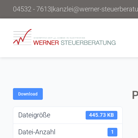
04532 - 7613
|
kanzlei@werner-steuerberat
P
Download
Dateigröße
445.73 KB
Datei-Anzahl
1