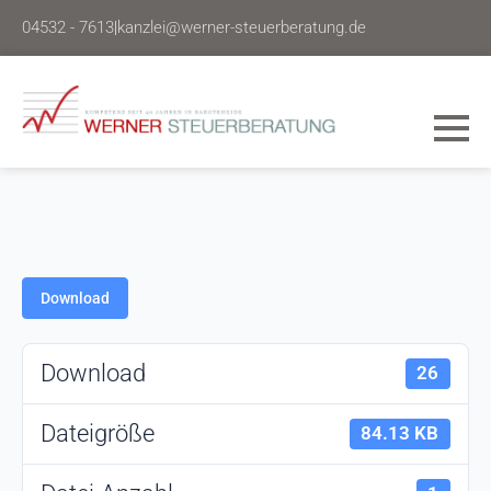
04532 - 7613
|
kanzlei@werner-steuerberatung.de
Download
Download
26
Dateigröße
84.13 KB